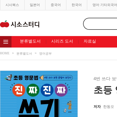
시사북스
일본어
중국어
한국어
영어·기타외국
분류별도서
시리즈 도서
자료실
HOME
분류별도서
영어공부
4번 쓰다 
초등 
저자
한동오