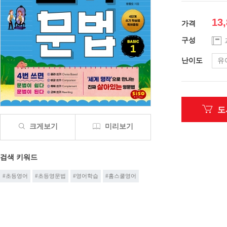
13
가격
구성
난이도
유
도
크게보기
미리보기
검색 키워드
#초등영어
#초등영문법
#영어학습
#홈스쿨영어