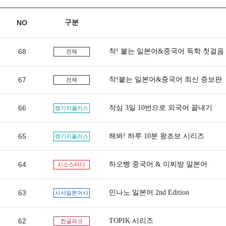
구분
NO
68
착! 붙는 일본어&중국어 독학 첫걸음
전체
67
착!붙는 일본어&중국어 최신 증보판
전체
66
작심 3일 10번으로 외국어 끝내기
랭기지플러스
65
해봐! 하루 10분 왕초보 시리즈
랭기지플러스
64
하오빵 중국어 & 이찌방 일본어
시소스터디
63
민나노 일본어 2nd Edition
시사일본어사
62
TOPIK 시리즈
한글파크