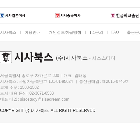
FAQ
시사북스
이용안내
개인정보취급방침
1:1문의
출판문
(주)시사북스
- 시소스터디
서울특별시 종로구 자하문로 300
대표
엄태상
시사북스
사업자등록번호 101-81-95624
통신판매업
제2015-0746호
교재 주문
1588-1582
도서 내용 문의
02-3671-0533
대표 메일
sisostudy@sisadream.com
COPYRIGHT (주)시사북스. ALL RIGHT RESERVED