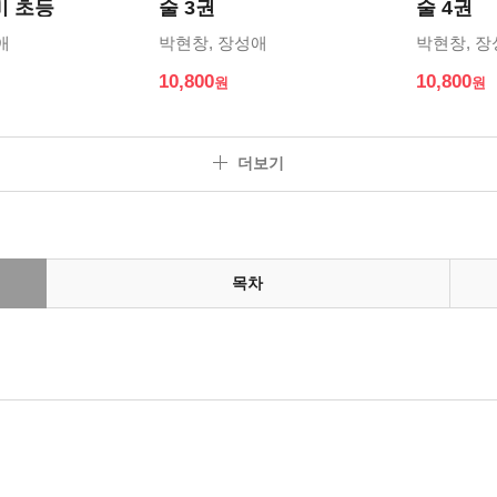
예비 초등
술 3권
술 4권
애
박현창, 장성애
박현창, 
10,800
10,800
더보기
목차