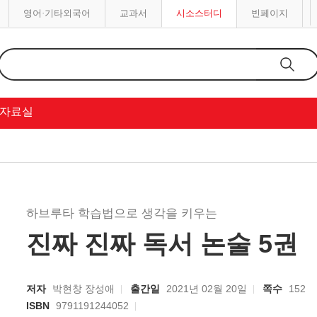
영어·기타외국어
교과서
시소스터디
빈페이지
자료실
하브루타 학습법으로 생각을 키우는
진짜 진짜 독서 논술 5권
저자
박현창 장성애
출간일
2021년 02월 20일
쪽수
152
ISBN
9791191244052