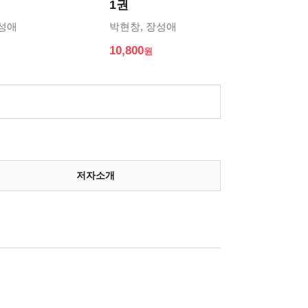
1권
장성애
박현창, 장성애
10,800
저자소개