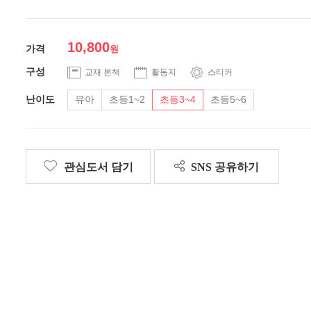
10,800
가격
구성
교재 본책
활동지
스티커
난이도
유아
초등1~2
초등3~4
초등5~6
관심도서 담기
SNS 공유하기