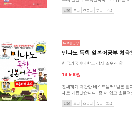
니다. 히라가나 46자에 가타카나 46자
입문
초급
초중급
중급
고급
뿐히 넘어갑니다. 하지만 이 많은 문자
유료동영상
민나노 독학 일본어공부 처
한국외국어대학교 강사 조수진 外
14,500
전세계가 격찬한 베스트셀러! 일본 현
재로 거듭났습니다. 좀 더 쉽고 효율
습니다. 바꿔넣기 연습만 하던 기존 
입문
초급
초중급
중급
고급
꼭 필요한 문법 내용과 알아두면 좋을