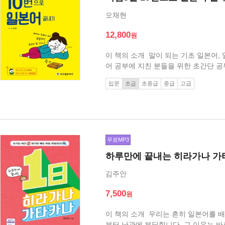
오채현
12,800
이 책의 소개 말이 되는 기초 일본어,
어 공부에 지친 분들을 위한 초간단 
입문
초급
초중급
중급
고급
무료MP3
하루만에 끝내는 히라가나 가
김주안
7,500
이 책의 소개 우리는 흔히 일본어를 
부터 난관에 부딪힙니다. 그 이유는 