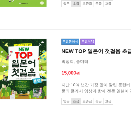
입문
초급
초중급
중급
고급
무료동영상
무료MP3
NEW TOP 일본어 첫걸음 초
박정희, 송미혜
15,000
지난 10여 년간 가장 많이 팔린 롱런
문의 플래시 영상과 함께 전문 일본어 
음 교재(초급)는 총 25과로 구성되어
입문
초급
초중급
중급
고급
에 다닐 시간이 없어 처음부터 집에서 