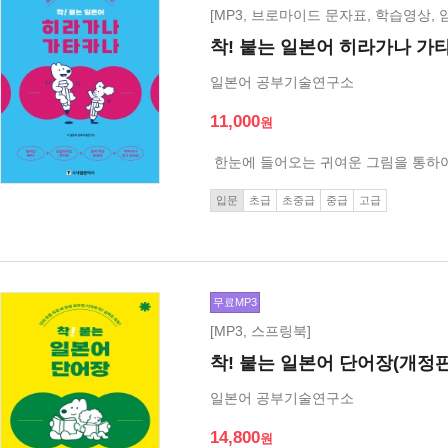
[MP3, 브로마이드 문자표, 학습영상, 
착! 붙는 일본어 히라가나 가
일본어 공부기술연구소
11,000
한눈에 들어오는 귀여운 그림을 통하
입문
초급
초중급
중급
고급
무료MP3
[MP3, 스프링북]
착! 붙는 일본어 단어장(개정판
일본어 공부기술연구소
14,800