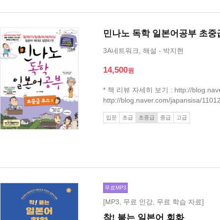
민나노 독학 일본어공부 초중급
3A네트워크, 해설 - 박지현
14,500
* 책 리뷰 자세히 보기 : http://blog.na
http://blog.naver.com/japan
일본어 독학 너무너무 쉬워
입문
초급
초중급
중급
고급
무료MP3
[MP3, 무료 인강, 무료 학습 자료]
착! 붙는 일본어 회화