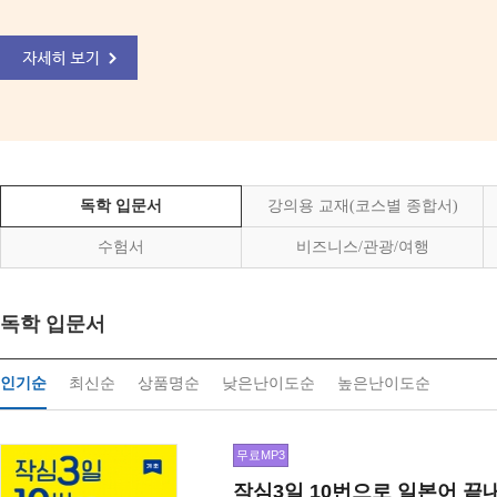
독학 입문서
강의용 교재(코스별 종합서)
수험서
비즈니스/관광/여행
독학 입문서
인기순
최신순
상품명순
낮은난이도순
높은난이도순
무료MP3
작심3일 10번으로 일본어 끝