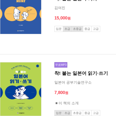
김여진
15,000
입문
초급
초중급
중급
고급
무료MP3
착! 붙는 일본어 읽기·쓰기
일본어 공부기술연구소
7,800
■ 이 책의 소개
입문
초급
초중급
중급
고급