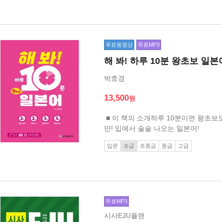
무료동영상
무료MP3
해 봐! 하루 10분 왕초보 일본
박효경
13,500
■ 이 책의 소개하루 10분이면 왕초보
만! 입에서 술술 나오는 일본어!
입문
초급
초중급
중급
고급
무료MP3
시사EJU플랜