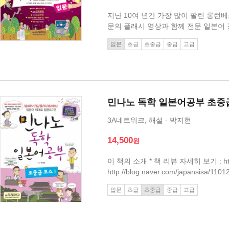
지난 10여 년간 가장 많이 팔린 롱런
문의 플래시 영상과 함께 전문 일본어 
음 교재(입문)는 총 26과로 구성되어
입문
초급
초중급
중급
고급
에 다닐 시간이 없어 처음부터 집에서 
민나노 독학 일본어공부 초중
3A네트워크, 해설 - 박지현
14,500
이 책의 소개 * 책 리뷰 자세히 보기 : http:
http://blog.naver.com/japan
일본어 독학 너무너무
입문
초급
초중급
중급
고급