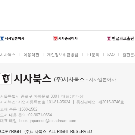
FAQ
시사북스
이용약관
개인정보취급방침
1:1문의
출판문
(주)시사북스
- 시사일본어사
서울특별시 종로구 자하문로 300
대표
엄태상
시사북스
사업자등록번호 101-81-95624
통신판매업
제2015-0746호
교재 주문
1588-1582
도서 내용 문의
02-3671-0554
대표 메일
book_japanese@sisadream.com
COPYRIGHT (주)시사북스. ALL RIGHT RESERVED