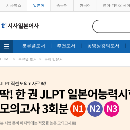
시사북스
일본어
중국어
한국어
영어·기타외국
분류별도서
추천도서
동영상강의도서
HOME
분류별 도서
독학 입문서