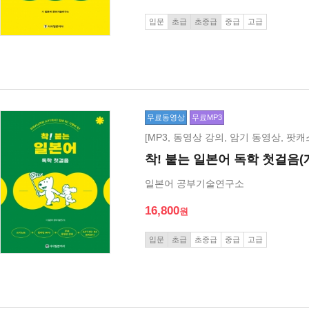
입문
초급
초중급
중급
고급
무료동영상
무료MP3
[MP3, 동영상 강의, 암기 동영상, 팟캐
착! 붙는 일본어 독학 첫걸음(
일본어 공부기술연구소
16,800
입문
초급
초중급
중급
고급