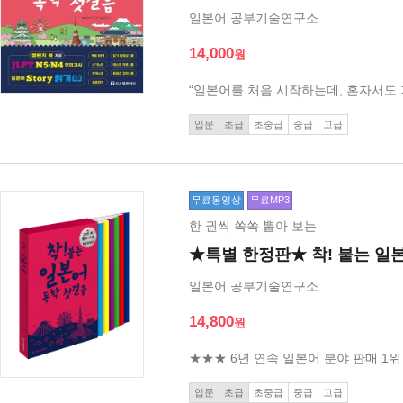
일본어 공부기술연구소
14,000
“일본어를 처음 시작하는데, 혼자서도
입문
초급
초중급
중급
고급
무료동영상
무료MP3
한 권씩 쏙쏙 뽑아 보는
★특별 한정판★ 착! 붙는 일
일본어 공부기술연구소
14,800
★★★ 6년 연속 일본어 분야 판매 1위
입문
초급
초중급
중급
고급