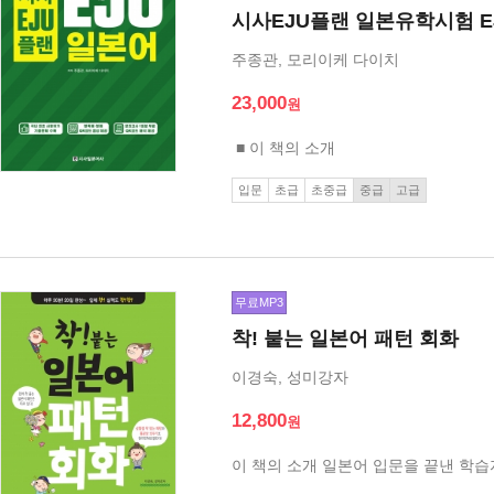
시사EJU플랜 일본유학시험 E
주종관, 모리이케 다이치
23,000
■ 이 책의 소개
입문
초급
초중급
중급
고급
무료MP3
착! 붙는 일본어 패턴 회화
이경숙, 성미강자
12,800
이 책의 소개 일본어 입문을 끝낸 학습