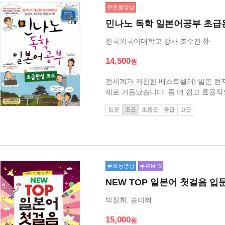
유료동영상
민나노 독학 일본어공부 초
한국외국어대학교 강사 조수진 外
14,500
전세계가 격찬한 베스트셀러! 일본 현
재로 거듭났습니다. 좀 더 쉽고 효율
습니다. 바꿔넣기 연습만 하던 기존 
입문
초급
초중급
중급
고급
꼭 필요한 문법 내용과 알아두면 좋을
무료동영상
무료MP3
NEW TOP 일본어 첫걸음 입
박정희, 송미혜
15,000