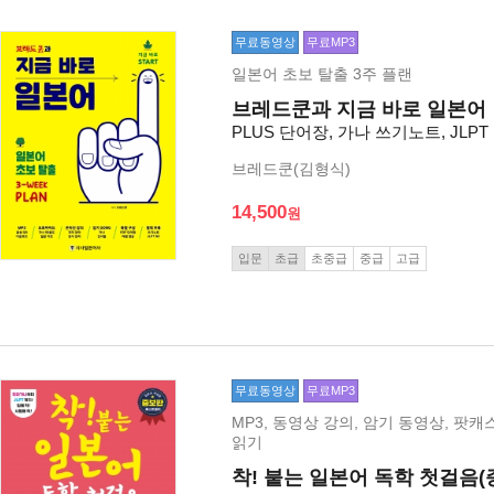
무료동영상
무료MP3
일본어 초보 탈출 3주 플랜
브레드쿤과 지금 바로 일본어
PLUS 단어장, 가나 쓰기노트, JLPT
브레드쿤(김형식)
14,500
입문
초급
초중급
중급
고급
무료동영상
무료MP3
MP3, 동영상 강의, 암기 동영상, 팟캐스
읽기
착! 붙는 일본어 독학 첫걸음(