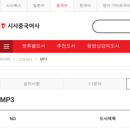
시사북스
일본어
중국어
한국어
영어·기타외국
분류별도서
추천도서
동영상강의도서
HOME
MP3
고객센터
공지사항
1:1문의
MP3
도서제목
NO