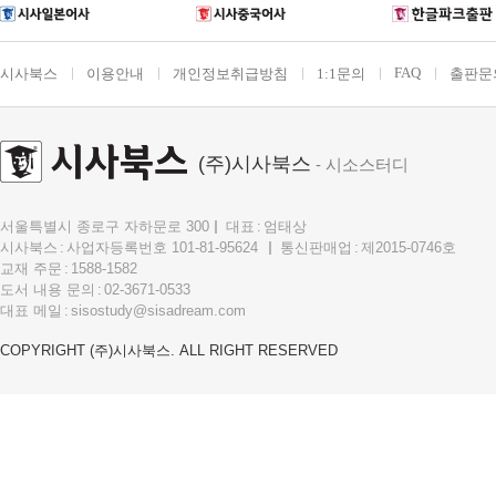
FAQ
시사북스
이용안내
개인정보취급방침
1:1문의
출판문
(주)시사북스
- 시소스터디
서울특별시 종로구 자하문로 300
대표
엄태상
시사북스
사업자등록번호 101-81-95624
통신판매업
제2015-0746호
교재 주문
1588-1582
도서 내용 문의
02-3671-0533
대표 메일
sisostudy@sisadream.com
COPYRIGHT (주)시사북스. ALL RIGHT RESERVED