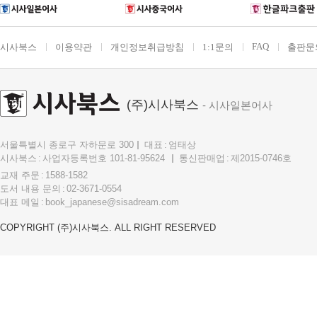
FAQ
시사북스
이용약관
개인정보취급방침
1:1문의
출판문
(주)시사북스
- 시사일본어사
서울특별시 종로구 자하문로 300
대표
엄태상
시사북스
사업자등록번호 101-81-95624
통신판매업
제2015-0746호
교재 주문
1588-1582
도서 내용 문의
02-3671-0554
대표 메일
book_japanese@sisadream.com
COPYRIGHT (주)시사북스. ALL RIGHT RESERVED