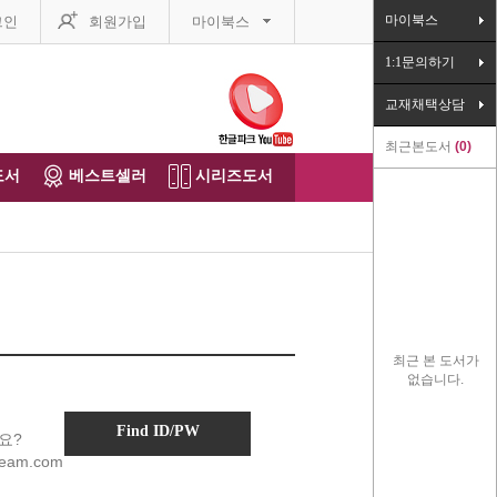
마이북스
그인
회원가입
마이북스
1:1문의하기
교재채택상담
최근본도서
0
도서
베스트셀러
시리즈도서
최근 본 도서가
없습니다.
Find ID/PW
요?
eam.com