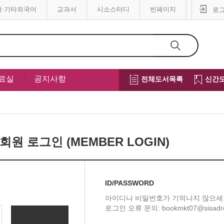
어·기타외국어
교과서
시소스터디
빈페이지
로
료실
공지사항
전체도서목록
신간
회원 로그인 (MEMBER LOGIN)
ID/PASSWORD
아이디나 비밀번호가 기억나지 않으세
로그인 오류 문의: bookmkt07@sisadr