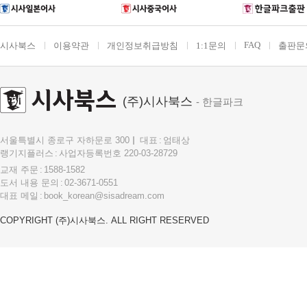
FAQ
시사북스
이용약관
개인정보취급방침
1:1문의
출판문
(주)시사북스
- 한글파크
서울특별시 종로구 자하문로 300
대표
엄태상
랭기지플러스
사업자등록번호 220-03-28729
교재 주문
1588-1582
도서 내용 문의
02-3671-0551
대표 메일
book_korean@sisadream.com
COPYRIGHT (주)시사북스. ALL RIGHT RESERVED