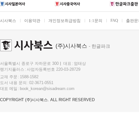
FAQ
시사북스
이용약관
개인정보취급방침
1:1문의
출판문
(주)시사북스
- 한글파크
서울특별시 종로구 자하문로 300
대표
엄태상
랭기지플러스
사업자등록번호 220-03-28729
교재 주문
1588-1582
도서 내용 문의
02-3671-0551
대표 메일
book_korean@sisadream.com
COPYRIGHT (주)시사북스. ALL RIGHT RESERVED