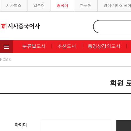
시사북스
일본어
중국어
한국어
영어·기타외국
분류별도서
추천도서
동영상강의도서
HOME
회원 로
아이디