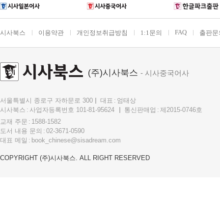
FAQ
시사북스
이용약관
개인정보취급방침
1:1문의
출판문
(주)시사북스
- 시사중국어사
서울특별시 종로구 자하문로 300
대표
엄태상
시사북스
사업자등록번호 101-81-95624
통신판매업
제2015-0746호
교재 주문
1588-1582
도서 내용 문의
02-3671-0590
대표 메일
book_chinese@sisadream.com
COPYRIGHT (주)시사북스. ALL RIGHT RESERVED